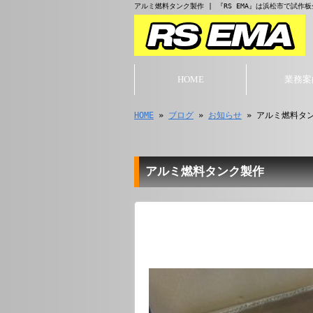
アルミ燃料タンク製作 | 『RS EMA』は浜松市で試
HOME
業務案
HOME
»
ブログ
»
お知らせ
» アルミ燃料タ
アルミ燃料タンク製作