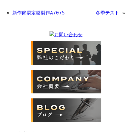
«
新作簡易定盤製作A7075
冬季テスト
»