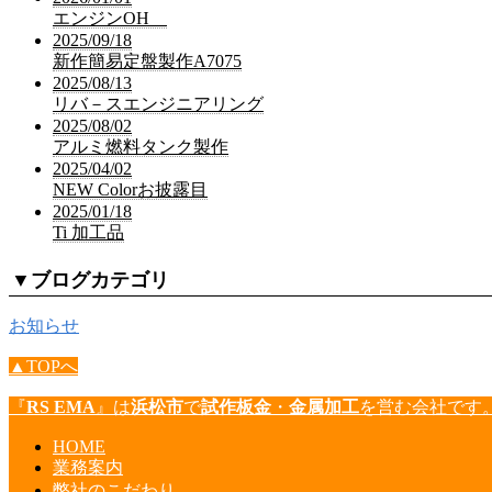
エンジンOH
2025/09/18
新作簡易定盤製作A7075
2025/08/13
リバ－スエンジニアリング
2025/08/02
アルミ燃料タンク製作
2025/04/02
NEW Colorお披露目
2025/01/18
Ti 加工品
▼
ブログカテゴリ
お知らせ
▲TOPへ
『
RS EMA
』は
浜松市
で
試作板金
・
金属加工
を営む会社です
HOME
業務案内
弊社のこだわり