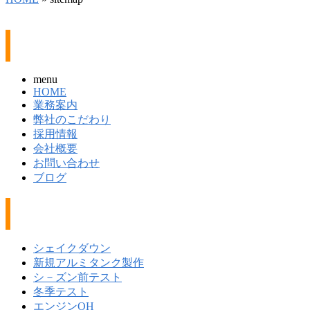
サイト内ページ一覧
menu
HOME
業務案内
弊社のこだわり
採用情報
会社概要
お問い合わせ
ブログ
コラム
シェイクダウン
新規アルミタンク製作
シ－ズン前テスト
冬季テスト
エンジンOH